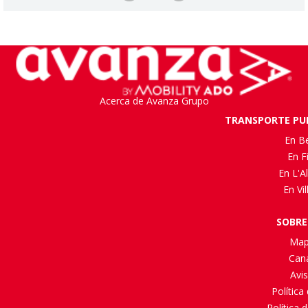
Acerca de Avanza Grupo
TRANSPORTE PUB
En B
En F
En L'Al
En Vi
SOBRE
Map
Cana
Avis
Política
Política 