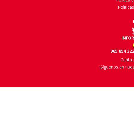
Política
INFO
965 854 322
Centro
¡Síguenos en nues