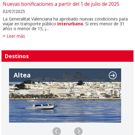
Nuevas bonificaciones a partir del 1 de julio de 2025
02/07/2025
La Generalitat Valenciana ha aprobado nuevas condiciones para
viajar en transporte público
interurbano
. Si eres menor de 31
años o menor de 15, ¡...
+ Leer más
Destinos
Altea
B