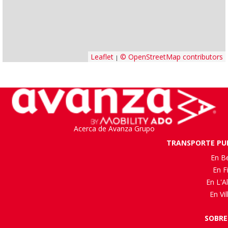
Leaflet
© OpenStreetMap contributors
|
Acerca de Avanza Grupo
TRANSPORTE PUB
En B
En F
En L'Al
En Vi
SOBRE