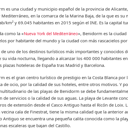
m es una ciudad y municipio español de la provincia de Alicante, 
 Mediterráneo, en la comarca de la Marina Baja, de la que es s
b/km² y 69.045 habitantes en 2015 según el INE. Es la capital tu
da como la «
», Benidorm es la ciudad
Nueva York del Mediterráneo
elos por habitante del mundo y la ciudad con más rascacielos p
a de uno de los destinos turísticos más importantes y conocidos 
y su vida nocturna, llegando a alcanzar los 400 000 habitantes e
 plazas hoteleras de España tras Madrid y Barcelona.
m es el gran centro turístico de prestigio en la Costa Blanca por 
ta de ocio, por la calidad de sus hoteles, entre otros motivos. Y 
multitudinario de las playas de Benidorm se debe fundamentalmen
n de servicios o la calidad de sus aguas. La playa de Levante co
ros de extensión desde el Casco Antiguo hasta el Ricón de Loix. 
a vecina cala de Finestrat, tiene la misma calidad que la anterior 
io Antiguo se encuentra una pequeña calita conocida como la play
nas escaleras que bajan del Castillo.