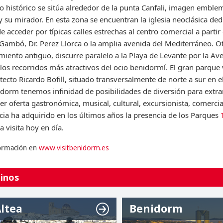
ro histórico se sitúa alrededor de la punta Canfali, imagen embl
y su mirador. En esta zona se encuentran la iglesia neoclásica ded
e acceder por típicas calles estrechas al centro comercial a partir 
 Gambó, Dr. Perez Llorca o la amplia avenida del Mediterráneo. O
iento antiguo, discurre paralelo a la Playa de Levante por la Av
los recorridos más atractivos del ocio benidormí. El gran parque
itecto Ricardo Bofill, situado transversalmente de norte a sur en e
dorm tenemos infinidad de posibilidades de diversión para extran
er oferta gastronómica, musical, cultural, excursionista, comerci
cia ha adquirido en los últimos años la presencia de los Parques
a visita hoy en día.
www.visitbenidorm.es
ormación en
inos
ltea
Benidorm