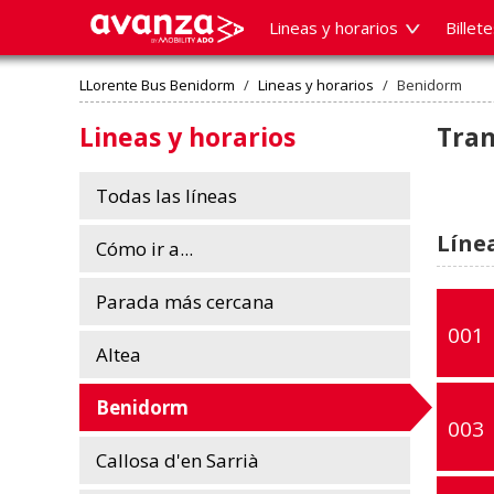
Lineas y horarios
Billet
LLorente Bus Benidorm
/
Lineas y horarios
/
Benidorm
Lineas y horarios
Tran
Todas las líneas
Líne
Cómo ir a...
Parada más cercana
001
Altea
Benidorm
003
Callosa d'en Sarrià