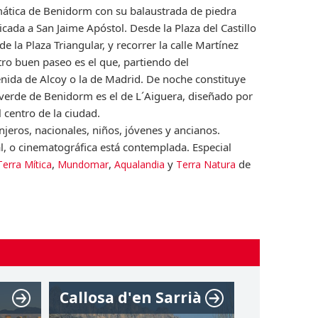
emática de Benidorm con su balaustrada de piedra
icada a San Jaime Apóstol. Desde la Plaza del Castillo
de la Plaza Triangular, y recorrer la calle Martínez
tro buen paseo es el que, partiendo del
enida de Alcoy o la de Madrid. De noche constituye
 verde de Benidorm es el de L´Aiguera, diseñado por
l centro de la ciudad.
jeros, nacionales, niños, jóvenes y ancianos.
al, o cinematográfica está contemplada. Especial
,
,
y
de
Terra Mítica
Mundomar
Aqualandia
Terra Natura
Callosa d'en Sarrià
Finestra