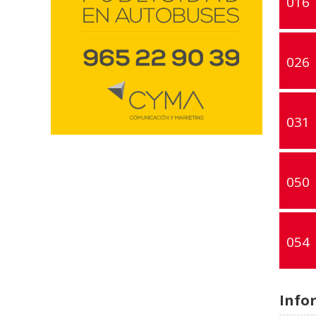
016
026
031
050
054
Info