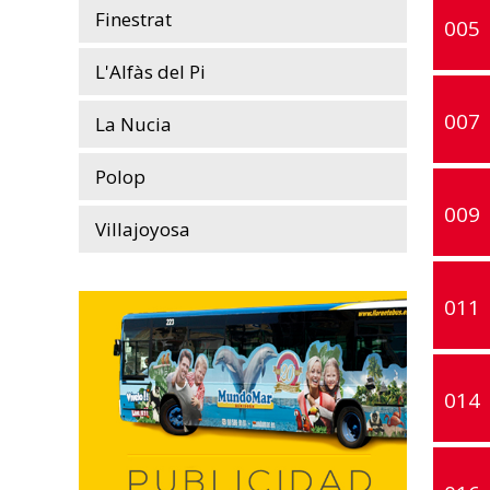
Finestrat
005
L'Alfàs del Pi
007
La Nucia
Polop
009
Villajoyosa
011
014