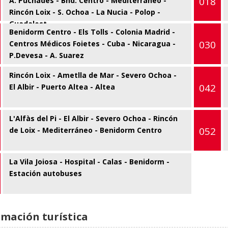
018
A. Puchades - Bnd. Centro - Mediterráneo -
Rincón Loix - S. Ochoa - La Nucia - Polop -
Guadalest
Benidorm Centro - Els Tolls - Colonia Madrid -
030
Centros Médicos Foietes - Cuba - Nicaragua -
P.Devesa - A. Suarez
Rincón Loix - Ametlla de Mar - Severo Ochoa -
042
El Albir - Puerto Altea - Altea
L'Alfàs del Pi - El Albir - Severo Ochoa - Rincón
052
de Loix - Mediterráneo - Benidorm Centro
La Vila Joiosa - Hospital - Calas - Benidorm -
Estación autobuses
rmación turística