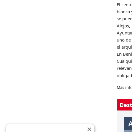
El cent
blanca 
se pued
Alejos,
Ayuntam
uno de 
el arqu
En Beni
Cualqui
relevan
obligad
Más inf
Dest
Villajoyosa
A
×