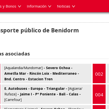
es y Bonos
Información
Noticias
sporte público de Benidorm
as asociadas
[Aqualandia/Mundomar]
- Severo Ochoa -
002
Ametlla Mar - Rincón Loix - Mediterraneo -
Bnd. Centro - Estacion Tren
E. Autobuses - Europa - Triangular -
[Aigüera/
004
Rufaza]
- Jaime I - Pº Poniente - Bali - Calas -
[Carrefour]