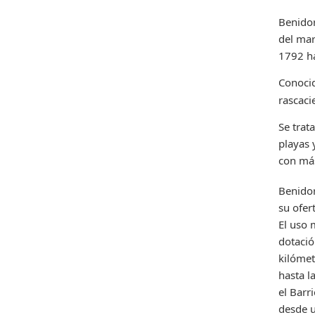
Benidor
del mar
1792 ha
Conoci
rascaci
Se trat
playas 
con más
Benidor
su ofer
El uso 
dotació
kilómet
hasta l
el Barr
desde u