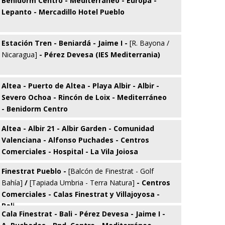
Benidorm Centro - Mediterráneo - Europa -
Lepanto - Mercadillo Hotel Pueblo
Estación Tren - Beniardá - Jaime I -
[R. Bayona /
Nicaragua]
- Pérez Devesa (IES Mediterrania)
Altea - Puerto de Altea - Playa Albir - Albir -
Severo Ochoa - Rincón de Loix - Mediterráneo
- Benidorm Centro
Altea - Albir 21 - Albir Garden - Comunidad
Valenciana - Alfonso Puchades - Centros
Comerciales - Hospital - La Vila Joiosa
Finestrat Pueblo -
[Balcón de Finestrat - Golf
Bahía]
/
[Tapiada Umbria - Terra Natura]
- Centros
Comerciales - Calas Finestrat y Villajoyosa -
Bali
Cala Finestrat - Bali - Pérez Devesa - Jaime I -