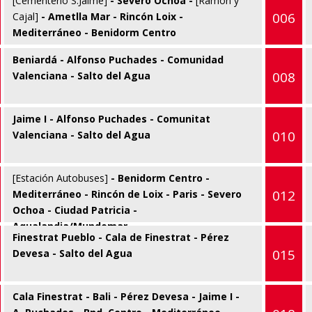
[Cementerio S.Jaime]
- Severo Ochoa -
[Ramón y
006
Cajal]
- Ametlla Mar - Rincón Loix -
Mediterráneo - Benidorm Centro
Beniardá - Alfonso Puchades - Comunidad
008
Valenciana - Salto del Agua
Jaime I - Alfonso Puchades - Comunitat
010
Valenciana - Salto del Agua
[Estación Autobuses]
- Benidorm Centro -
012
Mediterráneo - Rincón de Loix - Paris - Severo
Ochoa - Ciudad Patricia -
Aqualandia/Mundomar
Finestrat Pueblo - Cala de Finestrat - Pérez
015
Devesa - Salto del Agua
Cala Finestrat - Bali - Pérez Devesa - Jaime I -