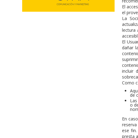
recomen
El acces
el prov
La Soci
actuali
lectura
accesibl
El Usua
dañar l
conteni
suprimi
conteni
incluir
sobrecar
Como co
Aque
de c
Las 
o de
nor
En caso
reserva
ese fin
presta a