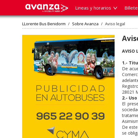
Lineas y horarios
Billet
LLorente Bus Benidorm
/
Sobre Avanza
/
Aviso legal
Avis
AVISO 
1.- Tit
De acue
Comerci
adelante
Registr
28021 M
2.- Uso
El pres
socieda
tratami
Asimism
De este
se oblig