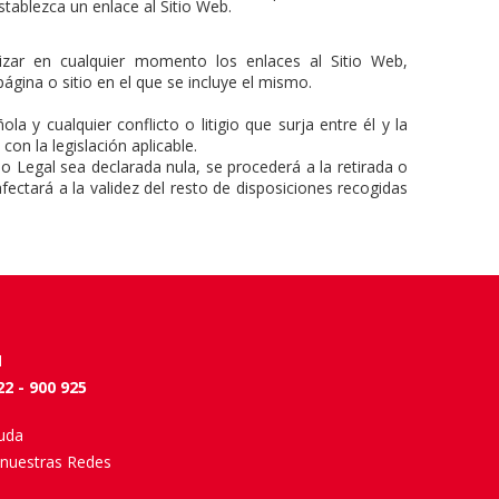
stablezca un enlace al Sitio Web.
lizar en cualquier momento los enlaces al Sitio Web,
página o sitio en el que se incluye el mismo.
a y cualquier conflicto o litigio que surja entre él y la
on la legislación aplicable.
o Legal sea declarada nula, se procederá a la retirada o
fectará a la validez del resto de disposiciones recogidas
N
22 - 900 925
uda
 nuestras Redes