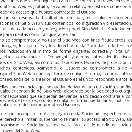
daciones que se le indique en cada caso concreto a través del Sitio
o al Sitio Web es gratuito, salvo en lo relativo al coste de conexión
eedor de acceso que hubiere contratado el Usuario.
edad se reserva la facultad de efectuar, en cualquier momento
zaciones del Sitio Web y sus contenidos, configuración y presentació
 antes de cada acceso y navegación por el Sitio Web. La Sociedad emp
e para cuantas consultas quiera realizar.
rio se compromete a no usar el Sitio Web con fines fraudulentos, a
a imagen, los intereses y los derechos de la Sociedad o de terceros, 
dos incluidos en el mismo de forma diligente, correcta y lícita. E
r, eludir o manipular el "copyright" y demás datos identificativo
dos del Sitio Web, así como los dispositivos técnicos de protección
 dichos contenidos. Asimismo, el Usuario se compromete a no re
gar el Sitio Web o que impidiera, de cualquier forma, la normal util
nsecuencia de lo anterior, el Usuario es el único responsable ante la
llas consecuencias que se puedan derivar de una utilización, con fine
ualquier contenido del Sitio Web, elaborado por la Sociedad o cualqui
consecuencias que se puedan derivar de la utilización contraria al c
rechos de terceros, o que de cualquier forma pueda dañar, inutilizar o
mal disfrute del mismo por otros Usuarios.
 de que incumpla este Aviso Legal o en la Sociedad sospechemos ra
 el derecho a limitar, suspender o terminar su acceso al Sitio Web, 
. Asimismo, la Sociedad se reserva la facultad de decidir, en cualq
 través del Sitio Web.