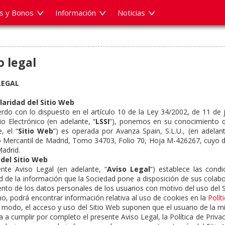
es y Bonos
Información
Noticias
o legal
LEGAL
ularidad del Sitio Web
rdo con lo dispuesto en el artículo 10 de la Ley 34/2002, de 11 de j
o Electrónico (en adelante, “
LSSI
”), ponemos en su conocimiento 
, el “
Sitio Web
”) es operada por Avanza Spain, S.L.U., (en adelant
o Mercantil de Madrid, Tomo 34703, Folio 70, Hoja M-426267, cuyo dom
adrid.
 del Sitio Web
ente Aviso Legal (en adelante, “
Aviso Legal
”) establece las condi
d de la información que la Sociedad pone a disposición de sus colabor
ento de los datos personales de los usuarios con motivo del uso del S
o, podrá encontrar información relativa al uso de cookies en la
Polít
 modo, el acceso y uso del Sitio Web suponen que el usuario de la mi
a a cumplir por completo el presente Aviso Legal, la Política de Privac