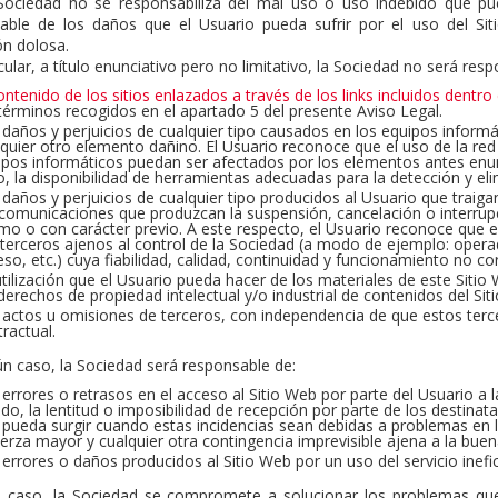
Sociedad no se responsabiliza del mal uso o uso indebido que pue
able de los daños que el Usuario pueda sufrir por el uso del S
ón dolosa.
cular, a título enunciativo pero no limitativo, la Sociedad no será res
ontenido de los sitios enlazados a través de los links incluidos dentro
 términos recogidos en el apartado 5 del presente Aviso Legal.
 daños y perjuicios de cualquier tipo causados en los equipos informá
lquier otro elemento dañino. El Usuario reconoce que el uso de la red
ipos informáticos puedan ser afectados por los elementos antes enun
o, la disponibilidad de herramientas adecuadas para la detección y e
 daños y perjuicios de cualquier tipo producidos al Usuario que traig
ecomunicaciones que produzcan la suspensión, cancelación o interrupci
mo o con carácter previo. A este respecto, el Usuario reconoce que el
 terceros ajenos al control de la Sociedad (a modo de ejemplo: oper
so, etc.) cuya fiabilidad, calidad, continuidad y funcionamiento no c
tilización que el Usuario pueda hacer de los materiales de este Sitio
derechos de propiedad intelectual y/o industrial de contenidos del Sit
 actos u omisiones de terceros, con independencia de que estos terc
ractual.
ún caso, la Sociedad será responsable de:
errores o retrasos en el acceso al Sitio Web por parte del Usuario a l
do, la lentitud o imposibilidad de recepción por parte de los destinat
 pueda surgir cuando estas incidencias sean debidas a problemas en 
erza mayor y cualquier otra contingencia imprevisible ajena a la buen
errores o daños producidos al Sitio Web por un uso del servicio inefic
 caso, la Sociedad se compromete a solucionar los problemas que 