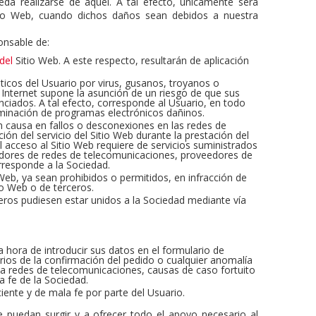
da realizarse de aquél. A tal efecto, únicamente será
itio Web, cuando dichos daños sean debidos a nuestra
ponsable de:
 del
Sitio Web. A este respecto, resultarán de aplicación
ticos del Usuario por virus, gusanos, troyanos o
 Internet supone la asunción de un riesgo de que sus
ciados. A tal efecto, corresponde al Usuario, en todo
liminación de programas electrónicos dañinos.
an causa en fallos o desconexiones en las redes de
ón del servicio del Sitio Web durante la prestación del
 acceso al Sitio Web requiere de servicios suministrados
adores de redes de telecomunicaciones, proveedores de
orresponde a la Sociedad.
 Web, ya sean prohibidos o permitidos, en infracción de
io Web o de terceros.
eros pudiesen estar unidos a la Sociedad mediante vía
a hora de introducir sus datos en el formulario de
arios de la confirmación del pedido o cualquier anomalía
la redes de telecomunicaciones, causas de caso fortuito
a fe de la Sociedad.
iente y de mala fe por parte del Usuario.
puedan surgir y a ofrecer todo el apoyo necesario al