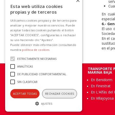
×
serv
Esta web utiliza cookies
Cual
propias y de terceros
En cual
especial
Utilizamos cookies propias y de terceros para
6.- Gen
analizar y mejorar nuestros servicios. Puede
El uso d
aceptar todas las cookies pulsando el botón
Socieda
“ACEPTAR COOKIES”, configurarlas o rechazar
En el c
su uso haciendo clic “Ajustes”.
sustituc
Puede obtener más información consultando
en el pr
nuestra
política de cookies.
ESTRICTAMENTE NECESARIAS
ANALÍTICAS
TRANSPORTE P
MARINA BAJA
DE PUBLICIDAD COMPORTAMENTAL
En Benidorm
SIN CLASIFICAR
Acerca de Avanza Grupo
En Finestrat
En L'Alfàs del 
ACEPTAR TODAS
RECHAZAR COOKIES
En Villajoyosa
AJUSTES