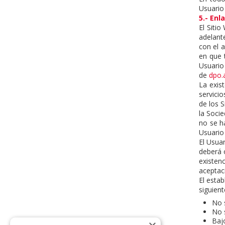
Usuario 
5.- Enl
El Sitio
adelante
con el a
en que 
Usuario
de
dpo.
La exis
servici
de los 
la Soci
no se h
Usuario
El Usuar
deberá 
existen
aceptac
El esta
siguient
No s
No s
Baj