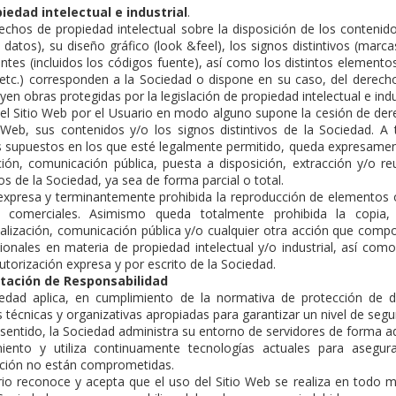
piedad intelectual e industrial
.
echos de propiedad intelectual sobre la disposición de los contenidos
 datos), su diseño gráfico (
look &feel
), los signos distintivos (ma
tes (incluidos los códigos fuente), así como los distintos elementos 
 etc.) corresponden a la Sociedad o dispone en su caso, del derech
yen obras protegidas por la legislación de propiedad intelectual e indu
del Sitio Web por el Usuario en modo alguno supone la cesión de dere
o Web, sus contenidos y/o los signos distintivos de la Sociedad. A
s supuestos en los que esté legalmente permitido, queda expresament
ución, comunicación pública, puesta a disposición, extracción y/o re
vos de la Sociedad, ya sea de forma parcial o total.
xpresa y terminantemente prohibida la reproducción de elementos o
 comerciales. Asimismo queda totalmente prohibida la copia, re
alización, comunicación pública y/o cualquier otra acción que compo
cionales en materia de propiedad intelectual y/o industrial, así com
utorización expresa y por escrito de la Sociedad.
itación de Responsabilidad
edad aplica, en cumplimiento de la normativa de protección de da
 técnicas y organizativas apropiadas para garantizar un nivel de seg
 sentido, la Sociedad administra su entorno de servidores de forma ad
iento y utiliza continuamente tecnologías actuales para asegura
ción no están comprometidas.
rio reconoce y acepta que el uso del Sitio Web se realiza en todo 