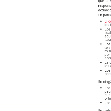
que la 
respons
actuaci
En parti
El c
los
Los
cua
equ
cas
Los
tel
mis
por
acce
La u
los 
Los
cont
En ning
Los 
pedi
que
o fu
Los 
En todo