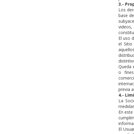
3.- Pro
Los der
base de
subyacen
videos,
constitu
El uso 
el Siti
aquello
distrib
distinti
Queda e
o fines
comerci
interna
previa a
4.- Lim
La Soci
medidas
En este
cumplim
informa
El Usua