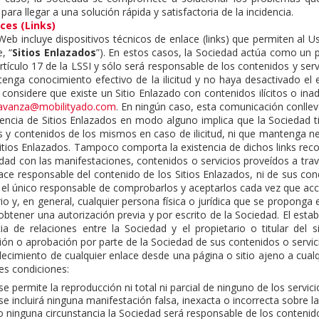
para llegar a una solución rápida y satisfactoria de la incidencia.
aces (Links)
 Web incluye dispositivos técnicos de enlace (links) que permiten al 
, “
Sitios Enlazados
”). En estos casos, la Sociedad actúa como un 
rtículo 17 de la LSSI y sólo será responsable de los contenidos y ser
tenga conocimiento efectivo de la ilicitud y no haya desactivado el e
 considere que existe un Sitio Enlazado con contenidos ilícitos o i
avanza@mobilityado.com
. En ningún caso, esta comunicación conlleva
tencia de Sitios Enlazados en modo alguno implica que la Sociedad t
os y contenidos de los mismos en caso de ilicitud, ni que mantenga n
Sitios Enlazados. Tampoco comporta la existencia de dichos links re
edad con las manifestaciones, contenidos o servicios proveídos a trav
ace responsable del contenido de los Sitios Enlazados, ni de sus cond
 el único responsable de comprobarlos y aceptarlos cada vez que ac
io y, en general, cualquier persona física o jurídica que se proponga 
obtener una autorización previa y por escrito de la Sociedad. El esta
cia de relaciones entre la Sociedad y el propietario o titular del
ión o aprobación por parte de la Sociedad de sus contenidos o servic
blecimiento de cualquier enlace desde una página o sitio ajeno a cual
es condiciones:
e permite la reproducción ni total ni parcial de ninguno de los servic
e incluirá ninguna manifestación falsa, inexacta o incorrecta sobre la
o ninguna circunstancia la Sociedad será responsable de los contenid