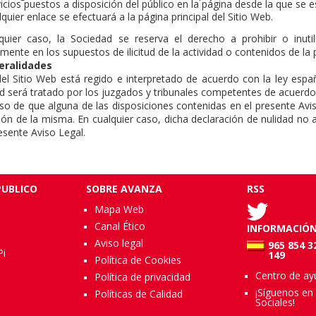
icios puestos a disposición del público en la página desde la que se e
quier enlace se efectuará a la página principal del Sitio Web.
quier caso, la Sociedad se reserva el derecho a prohibir o inuti
mente en los supuestos de ilicitud de la actividad o contenidos de la 
eralidades
el Sitio Web está regido e interpretado de acuerdo con la ley español
d será tratado por los juzgados y tribunales competentes de acuerdo c
aso de que alguna de las disposiciones contenidas en el presente Avis
ión de la misma. En cualquier caso, dicha declaración de nulidad no a
esente Aviso Legal.
UBLICO
SOBRE AVANZA
RSS
Mapa Web
Canal Ético
INFORMACIÓ
Aviso legal
965 854 3
Pi
149
Política de Cookies
Centro de ay
Política de privacidad
¡Síguenos en
Políticas de Calidad
Sociales!