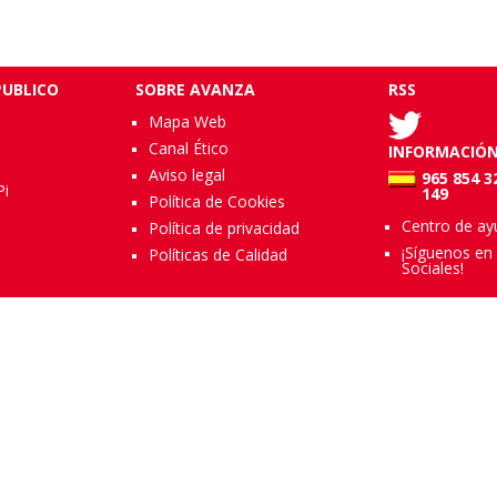
UBLICO
SOBRE AVANZA
RSS
Mapa Web
Canal Ético
INFORMACIÓ
Aviso legal
965 854 3
Pi
149
Política de Cookies
Centro de ay
Política de privacidad
¡Síguenos en
Políticas de Calidad
Sociales!