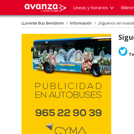
Lineas y horarios
Billet
LLorente Bus Benidorm
/
Información
/
¡Síguenos en nuest
Sigu
Tw