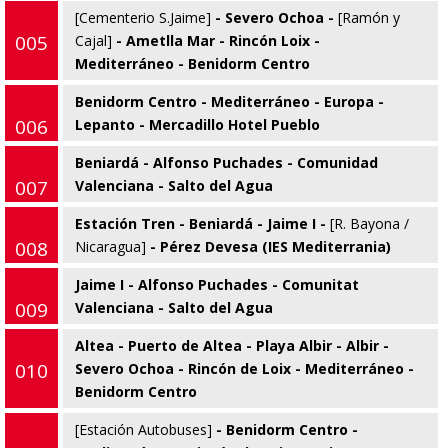
[Cementerio S.Jaime]
- Severo Ochoa -
[Ramón y
005
Cajal]
- Ametlla Mar - Rincón Loix -
Mediterráneo - Benidorm Centro
Benidorm Centro - Mediterráneo - Europa -
006
Lepanto - Mercadillo Hotel Pueblo
Beniardá - Alfonso Puchades - Comunidad
007
Valenciana - Salto del Agua
Estación Tren - Beniardá - Jaime I -
[R. Bayona /
008
Nicaragua]
- Pérez Devesa (IES Mediterrania)
Jaime I - Alfonso Puchades - Comunitat
009
Valenciana - Salto del Agua
Altea - Puerto de Altea - Playa Albir - Albir -
010
Severo Ochoa - Rincón de Loix - Mediterráneo -
Benidorm Centro
[Estación Autobuses]
- Benidorm Centro -