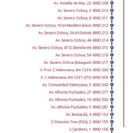
Av. Ametlla de Mar, 22 -BND 209
Av. Severo Ochoa, 2 -BND 210
Av. Severo Ochoa, 8 -BND 211
Av. Severo Ochoa, 16 (H.Mediterráneo) -BND 212
Av. Severo Ochoa, 34 (H.Deloix) -BND 213
Av. Severo Ochoa, 44 -BND 214
Av. Severo Ochoa, 47 (C.Benidorm) -BND 215
Av. Severo Ochoa, 54 -BND 216
Av. Severo Ochoa (Estaquet) -BND 217
V. Prol. C.Valenciana, Km 123'6 -BND 360
V. C.Valenciana, Km 123'1 (ITV) -BND 358
Av. Comunidad Valenciana, 5 -BND 343
Av. Alfonso Puchades, 27 -BND 277
Av. Alfonso Puchades, 19 -BND 303
Av. Alfonso Puchades, 5 -BND 287
Av. Beniardá, 4 -BND 153
C/ Estación Tren (FGV), 2 -BND 155
C/ Jardines, 1 -BND 156