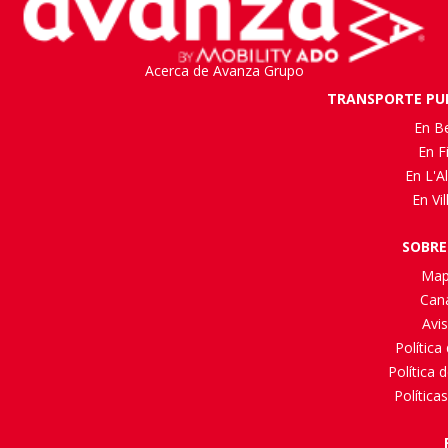
Acerca de Avanza Grupo
TRANSPORTE PUB
En B
En F
En L'Al
En Vi
SOBRE
Map
Cana
Avis
Política
Política 
Política