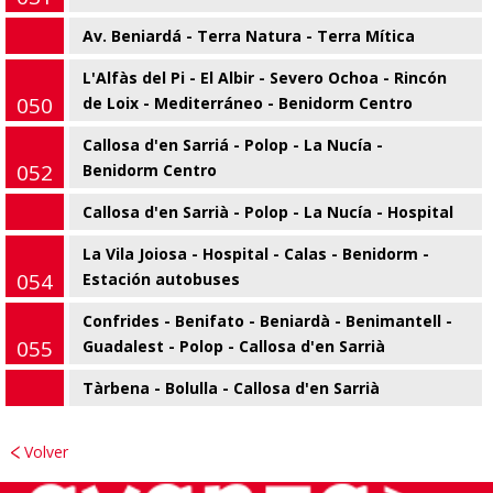
Av. Beniardá - Terra Natura - Terra Mítica
042
L'Alfàs del Pi - El Albir - Severo Ochoa - Rincón
050
de Loix - Mediterráneo - Benidorm Centro
Callosa d'en Sarriá - Polop - La Nucía -
052
Benidorm Centro
Callosa d'en Sarrià - Polop - La Nucía - Hospital
053
La Vila Joiosa - Hospital - Calas - Benidorm -
054
Estación autobuses
Confrides - Benifato - Beniardà - Benimantell -
055
Guadalest - Polop - Callosa d'en Sarrià
Tàrbena - Bolulla - Callosa d'en Sarrià
056
Volver