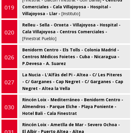
019
Comerciales - Cala Villajoyosa - Hospital -
Villajoyosa - Llar -
[Instituto]
Relleu - Sella - Orxeta - Villajoyosa - Hospital -
020
Cala Villajoyosa - Centros Comerciales -
[Finestrat Pueblo]
Benidorm Centro - Els Tolls - Colonia Madrid -
026
Centros Médicos Foietes - Cuba - Nicaragua -
P.Devesa - A. Suarez
La Nucia - L'Alfàs del Pi - Altea - C/ Les Piteres
027
- C/ Garganes - Cap Negret - C/ Garganes - Cap
Negret - Altea la Vella
Rincón Loix - Mediterráneo - Benidorm Centro -
030
Almendros - Parque Elche - Playa Poniente -
Hotel Bali - Cala Finestrat
Rincón Loix - Ametlla de Mar - Severo Ochoa -
031
El Albir - Puerto Altea - Altea