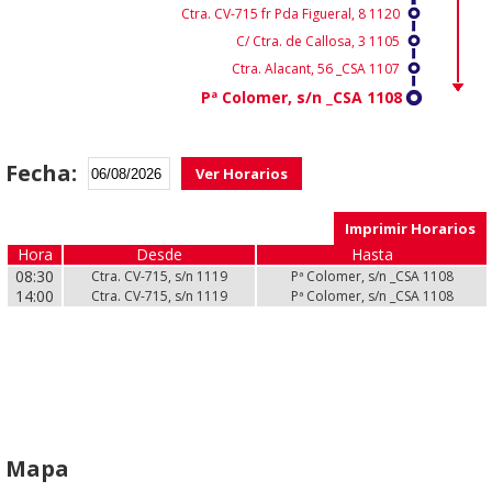
Ctra. CV-715 fr Pda Figueral, 8 1120
C/ Ctra. de Callosa, 3 1105
Ctra. Alacant, 56 _CSA 1107
Pª Colomer, s/n _CSA 1108
Fecha:
Ver Horarios
Imprimir Horarios
Hora
Hora
Desde
Desde
Hasta
Hasta
08:30
08:30
Ctra. CV-715, s/n 1119
Ctra. CV-715, s/n 1119
Pª Colomer, s/n _CSA 1108
Pª Colomer, s/n _CSA 1108
14:00
14:00
Ctra. CV-715, s/n 1119
Ctra. CV-715, s/n 1119
Pª Colomer, s/n _CSA 1108
Pª Colomer, s/n _CSA 1108
Mapa