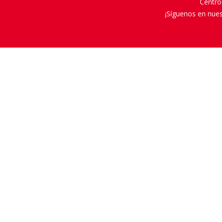
Centro
¡Síguenos en nues