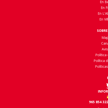
En B
En F
En L'Al
En Vi
SOBRE
Map
Cana
Avis
Política
Política 
Política
INFO
965 854 322