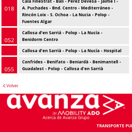
Cala Finestrat - Bali - Pérez Devesa - Jaime I -
018
A. Puchades - Bnd. Centro - Mediterráneo -
Rincón Loix - S. Ochoa - La Nucia - Polop -
Fuentes Algar
Callosa d'en Sarriá - Polop - La Nucía -
052
Benidorm Centro
Callosa d'en Sarrià - Polop - La Nucía - Hospital
053
Confrides - Benifato - Beniardà - Benimantell -
055
Guadalest - Polop - Callosa d'en Sarrià
Volver
Acerca de Avanza Grupo
TRANSPORTE PUB